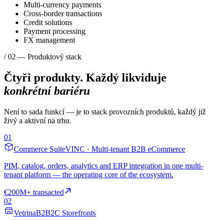
Multi-currency payments
Cross-border transactions
Credit solutions
Payment processing
FX management
/ 02 — Produktový stack
Čtyři produkty. Každý likviduje
konkrétní bariéru
Není to sada funkcí — je to stack provozních produktů, každý již
živý a aktivní na trhu.
01
Commerce Suite
VINC · Multi-tenant B2B eCommerce
PIM, catalog, orders, analytics and ERP integration in one multi-
tenant platform — the operating core of the ecosystem.
€200M+ transacted
02
Vetrina
B2B2C Storefronts