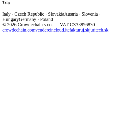
Trhy
Italy · Czech Republic · Slovakia
Austria · Slovenia ·
Hungary
Germany · Poland
© 2026 Crowdechain s.r.o. — VAT CZ33856830
crowdechain.com
vendereincloud.it
efakturuj.sk
juritech.sk