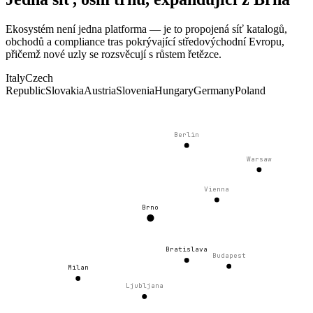
Ekosystém není jedna platforma — je to propojená síť katalogů,
obchodů a compliance tras pokrývající středovýchodní Evropu,
přičemž nové uzly se rozsvěcují s růstem řetězce.
Italy
Czech
Republic
Slovakia
Austria
Slovenia
Hungary
Germany
Poland
Berlin
Warsaw
Vienna
Brno
Bratislava
Budapest
Milan
Ljubljana