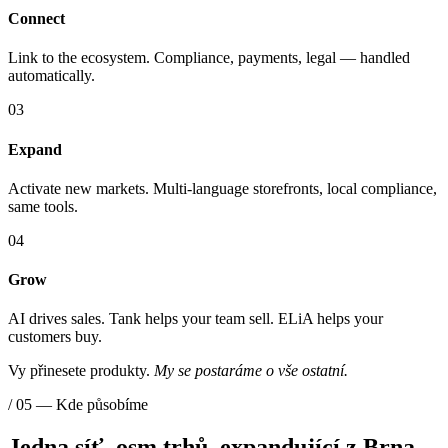
Connect
Link to the ecosystem. Compliance, payments, legal — handled
automatically.
03
Expand
Activate new markets. Multi-language storefronts, local compliance,
same tools.
04
Grow
AI drives sales. Tank helps your team sell. ELiA helps your
customers buy.
Vy přinesete produkty.
My se postaráme o vše ostatní.
/ 05 — Kde působíme
Jedna síť, osm trhů, expandující z Brna