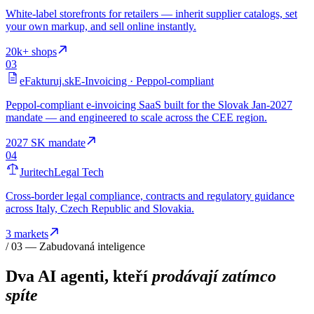
White-label storefronts for retailers — inherit supplier catalogs, set
your own markup, and sell online instantly.
20k+ shops
03
eFakturuj.sk
E-Invoicing · Peppol-compliant
Peppol-compliant e-invoicing SaaS built for the Slovak Jan-2027
mandate — and engineered to scale across the CEE region.
2027 SK mandate
04
Juritech
Legal Tech
Cross-border legal compliance, contracts and regulatory guidance
across Italy, Czech Republic and Slovakia.
3 markets
/ 03 — Zabudovaná inteligence
Dva AI agenti, kteří
prodávají zatímco
spíte