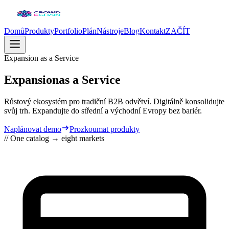
Domů
Produkty
Portfolio
Plán
Nástroje
Blog
Kontakt
ZAČÍT
Expansion as a Service
Expansion
as a Service
Růstový ekosystém pro tradiční B2B odvětví. Digitálně konsolidujte
svůj trh. Expandujte do střední a východní Evropy bez bariér.
Naplánovat demo
Prozkoumat produkty
// One catalog → eight markets