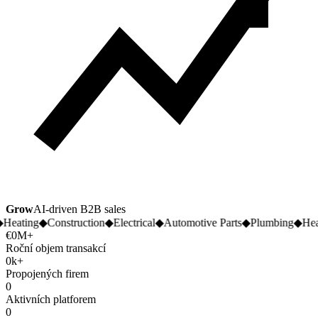
Grow
AI-driven B2B sales
eating
◆
Construction
◆
Electrical
◆
Automotive Parts
◆
Plumbing
◆
Heat
€
0
M+
Roční objem transakcí
0
k+
Propojených firem
0
Aktivních platforem
0