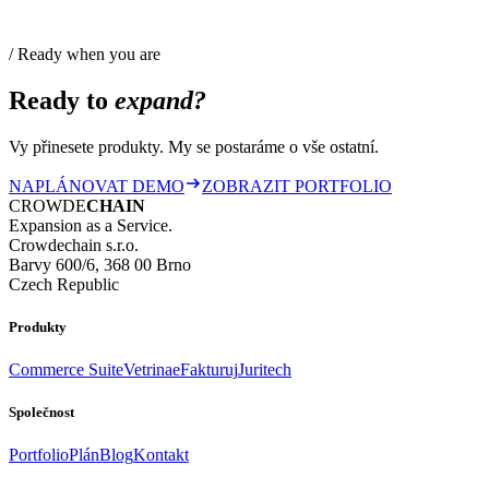
/ Ready when you are
Ready to
expand?
Vy přinesete produkty. My se postaráme o vše ostatní.
NAPLÁNOVAT DEMO
ZOBRAZIT PORTFOLIO
CROWDE
CHAIN
Expansion as a Service.
Crowdechain s.r.o.
Barvy 600/6, 368 00 Brno
Czech Republic
Produkty
Commerce Suite
Vetrina
eFakturuj
Juritech
Společnost
Portfolio
Plán
Blog
Kontakt