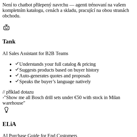
Není to chatbot přilepený navrchu — agenti trénovaní na vašem
kompletním katalogu, cenách a skladu, pracující na obou stranách
obchodu.
Tank
AI Sales Assistant for B2B Teams
Understands your full catalog & pricing
Suggests products based on buyer history
Auto-generates quotes and proposals
Speaks the buyer’s language natively
// příklad dotazu
›
"Show me all Bosch drill sets under €50 with stock in Milan
warehouse"
ELiA
AI Purchase Guide for End Customers