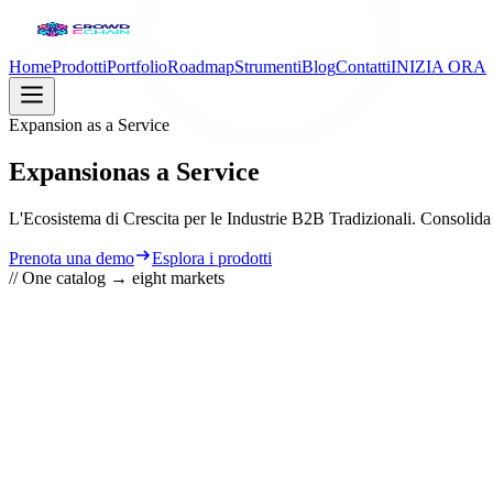
Home
Prodotti
Portfolio
Roadmap
Strumenti
Blog
Contatti
INIZIA ORA
Expansion as a Service
Expansion
as a Service
L'Ecosistema di Crescita per le Industrie B2B Tradizionali. Consolida 
Prenota una demo
Esplora i prodotti
// One catalog → eight markets