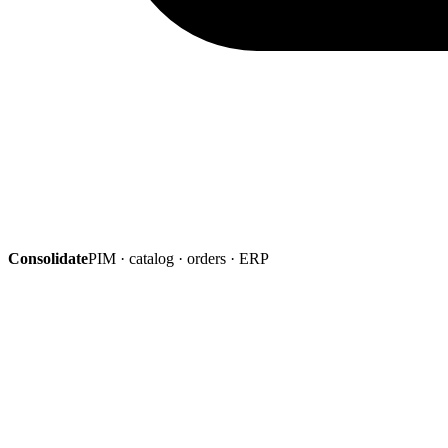
Consolidate
PIM · catalog · orders · ERP